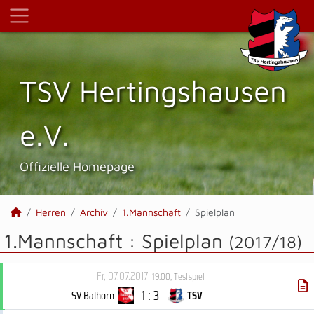
TSV Hertings­hausen
e.V.
Offizielle Homepage
Herren
Archiv
1.Mannschaft
Spielplan
1.Mannschaft :
Spielplan
(2017/18)
Fr, 07.07.2017
19:00
,
Testspiel
1 : 3
SV Balhorn
TSV