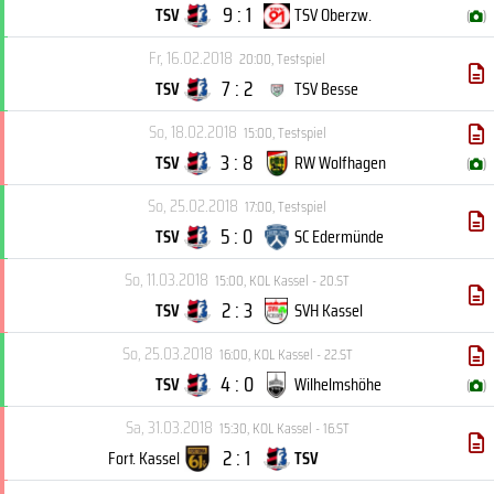
9 : 1
TSV
TSV Oberzw.
(
)
Fr, 16.02.2018
20:00
,
Testspiel
7 : 2
TSV
TSV Besse
So, 18.02.2018
15:00
,
Testspiel
3 : 8
TSV
RW Wolfhagen
(
)
So, 25.02.2018
17:00
,
Testspiel
5 : 0
TSV
SC Edermünde
So, 11.03.2018
15:00
,
KOL Kassel - 20.ST
2 : 3
TSV
SVH Kassel
So, 25.03.2018
16:00
,
KOL Kassel - 22.ST
4 : 0
TSV
Wilhelmshöhe
(
)
Sa, 31.03.2018
15:30
,
KOL Kassel - 16.ST
2 : 1
Fort. Kassel
TSV