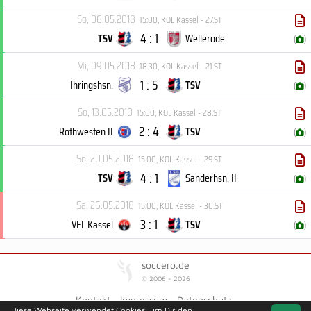
So, 06.05.2018
15:00
,
KOL Kassel - 27.ST
4 : 1
TSV
Wellerode
(
)
Mi, 09.05.2018
18:30
,
KOL Kassel - 21.ST
1 : 5
Ihringshsn.
TSV
(
)
So, 13.05.2018
15:00
,
KOL Kassel - 28.ST
2 : 4
Rothwesten II
TSV
(
)
So, 20.05.2018
15:00
,
KOL Kassel - 29.ST
4 : 1
TSV
Sanderhsn. II
(
)
Sa, 26.05.2018
15:00
,
KOL Kassel - 30.ST
3 : 1
VFL Kassel
TSV
(
)
soccero.de
© 2006 - 2026
Kontakt
Impressum
Datenschutz
Diese Webseite verwendet Cookies, um Dir den