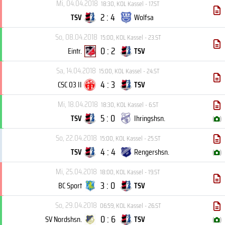
Mi, 04.04.2018
18:30
,
KOL Kassel - 17.ST
2 : 4
TSV
Wolfsa
So, 08.04.2018
15:00
,
KOL Kassel - 23.ST
0 : 2
Eintr.
TSV
Sa, 14.04.2018
15:00
,
KOL Kassel - 24.ST
4 : 3
CSC 03 II
TSV
Mi, 18.04.2018
18:30
,
KOL Kassel - 6.ST
5 : 0
TSV
Ihringshsn.
(
)
So, 22.04.2018
15:00
,
KOL Kassel - 25.ST
4 : 4
TSV
Rengershsn.
(
)
Mi, 25.04.2018
18:00
,
KOL Kassel - 19.ST
3 : 0
BC Sport
TSV
So, 29.04.2018
06:59
,
KOL Kassel - 26.ST
0 : 6
SV Nordshsn.
TSV
(
)