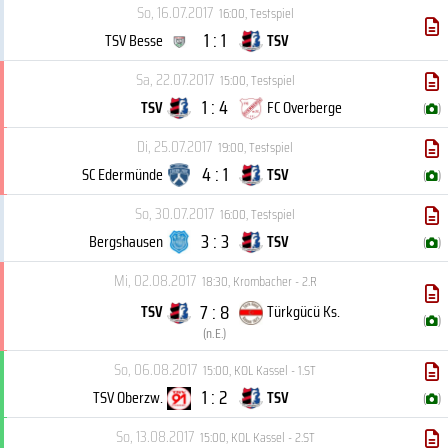
So, 16.07.2017
16:00
,
Testspiel
1 : 1
TSV Besse
TSV
Sa, 22.07.2017
15:00
,
Testspiel
1 : 4
TSV
FC Overberge
(
)
Di, 25.07.2017
19:00
,
Testspiel
4 : 1
SC Edermünde
TSV
(
)
So, 30.07.2017
16:00
,
Testspiel
3 : 3
Bergshausen
TSV
(
)
Mi, 02.08.2017
18:30
,
Krombacher - 2.R
7 : 8
TSV
Türkgücü Ks.
(
)
(
n.E.
)
So, 06.08.2017
15:00
,
KOL Kassel - 1.ST
1 : 2
TSV Oberzw.
TSV
(
)
So, 13.08.2017
15:00
,
KOL Kassel - 2.ST