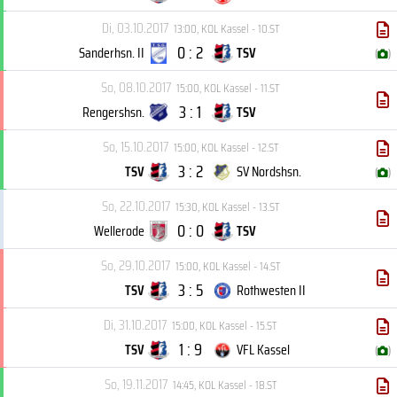
Di, 03.10.2017
13:00
,
KOL Kassel - 10.ST
0 : 2
Sanderhsn. II
TSV
(
)
So, 08.10.2017
15:00
,
KOL Kassel - 11.ST
3 : 1
Rengershsn.
TSV
So, 15.10.2017
15:00
,
KOL Kassel - 12.ST
3 : 2
TSV
SV Nordshsn.
(
)
So, 22.10.2017
15:30
,
KOL Kassel - 13.ST
0 : 0
Wellerode
TSV
So, 29.10.2017
15:00
,
KOL Kassel - 14.ST
3 : 5
TSV
Rothwesten II
Di, 31.10.2017
15:00
,
KOL Kassel - 15.ST
1 : 9
TSV
VFL Kassel
(
)
So, 19.11.2017
14:45
,
KOL Kassel - 18.ST