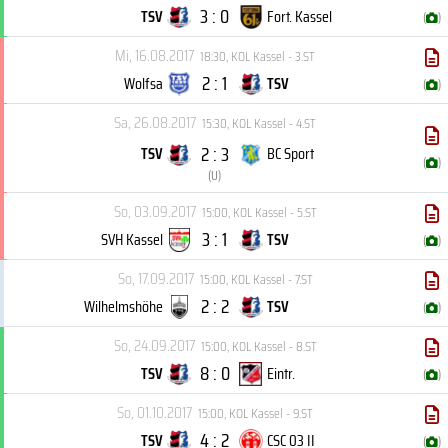
3 : 0
TSV
Fort. Kassel
(
)
Mi, 16.08.2017
18:30
,
KOL Kassel - 3.ST
2 : 1
Wolfsa
TSV
(
)
Sa, 26.08.2017
15:30
,
KOL Kassel - 4.ST
2 : 3
TSV
BC Sport
(
)
(
U
)
So, 03.09.2017
15:00
,
KOL Kassel - 5.ST
3 : 1
SVH Kassel
TSV
(
)
So, 17.09.2017
15:00
,
KOL Kassel - 7.ST
2 : 2
Wilhelmshöhe
TSV
(
)
So, 24.09.2017
15:00
,
KOL Kassel - 8.ST
8 : 0
TSV
Eintr.
(
)
So, 01.10.2017
15:00
,
KOL Kassel - 9.ST
4 : 2
TSV
CSC 03 II
(
)