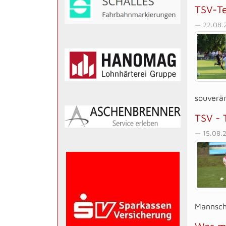
TSV-Te
— 22.08.
souverän
TSV - 
— 15.08.
Mannscha