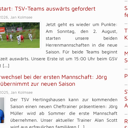
—
S
start: TSV-Teams auswärts gefordert
f
2026, Jan Kolmsee
—
Jetzt geht es wieder um Punkte:
T
Am Sonntag, den 2. August,
K
starten unsere beiden
Herrenmannschaften in die neue
—
Saison. Für beide Teams beginnt
M
lzeit auswärts. Unsere Erste ist um 15:00 Uhr beim GSV
S
 [...]
—
P
rwechsel bei der ersten Mannschaft: Jörg
 übernimmt zur neuen Saison
—
S
2025, Jan Kolmsee
S
Der TSV Hertingshausen kann zur kommenden
A
Saison einen neuen Cheftrainer präsentieren: Jörg
Müller wird ab Sommer die erste Mannschaft
—
übernehmen. Unser aktueller Trainer Alan Scott
R
wird aus erfreulichen familiären [...]
S