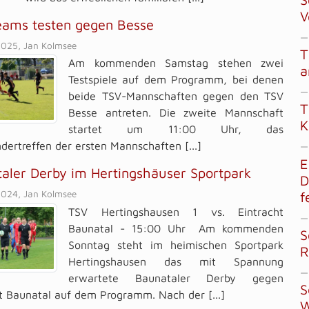
V
ams testen gegen Besse
—
2025, Jan Kolmsee
T
Am kommenden Samstag stehen zwei
a
Testspiele auf dem Programm, bei denen
—
beide TSV-Mannschaften gegen den TSV
T
Besse antreten. Die zweite Mannschaft
K
startet um 11:00 Uhr, das
dertreffen der ersten Mannschaften [...]
—
E
aler Derby im Hertingshäuser Sportpark
D
2024, Jan Kolmsee
f
TSV Hertingshausen 1 vs. Eintracht
—
Baunatal - 15:00 Uhr Am kommenden
S
Sonntag steht im heimischen Sportpark
R
Hertingshausen das mit Spannung
—
erwartete Baunataler Derby gegen
S
t Baunatal auf dem Programm. Nach der [...]
W