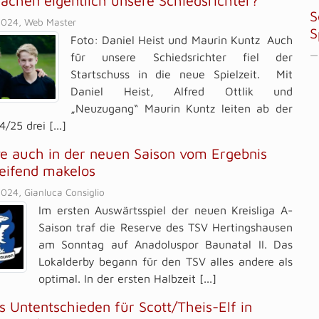
chen eigentlich unsere Schiedsrichter?
S
2024, Web Master
S
Foto: Daniel Heist und Maurin Kuntz Auch
—
für unsere Schiedsrichter fiel der
Startschuss in die neue Spielzeit. Mit
Daniel Heist, Alfred Ottlik und
„Neuzugang“ Maurin Kuntz leiten ab der
/25 drei [...]
e auch in der neuen Saison vom Ergebnis
eifend makelos
024, Gianluca Consiglio
Im ersten Auswärtsspiel der neuen Kreisliga A-
Saison traf die Reserve des TSV Hertingshausen
am Sonntag auf Anadoluspor Baunatal II. Das
Lokalderby begann für den TSV alles andere als
optimal. In der ersten Halbzeit [...]
es Untentschieden für Scott/Theis-Elf in