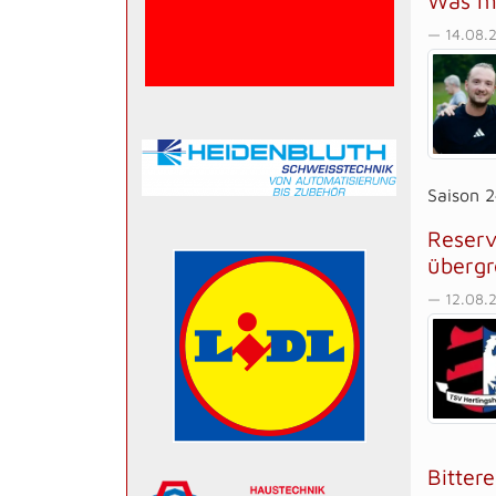
Was ma
— 14.08.
Saison 24
Reserv
übergr
— 12.08.2
Bitter