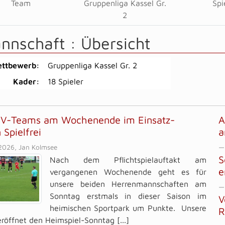
Team
Gruppenliga Kassel Gr.
Spi
2
annschaft :
Übersicht
ttbewerb:
Gruppenliga Kassel Gr. 2
Kader:
18 Spieler
SV-Teams am Wochenende im Einsatz-
A
 Spielfrei
a
2026, Jan Kolmsee
—
S
Nach dem Pflichtspielauftakt am
e
vergangenen Wochenende geht es für
unsere beiden Herrenmannschaften am
—
Sonntag erstmals in dieser Saison im
V
heimischen Sportpark um Punkte. Unsere
R
röffnet den Heimspiel-Sonntag [...]