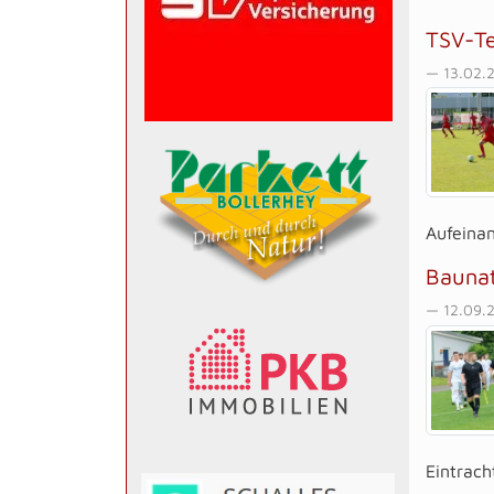
TSV-Te
— 13.02.
Aufeinan
Baunat
— 12.09.
Eintrach