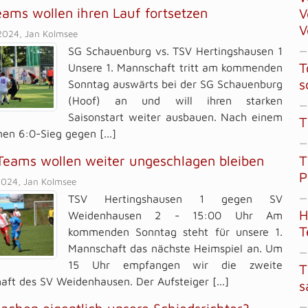
ams wollen ihren Lauf fortsetzen
V
V
2024, Jan Kolmsee
SG Schauenburg vs. TSV Hertingshausen 1
—
T
Unsere 1. Mannschaft tritt am kommenden
s
Sonntag auswärts bei der SG Schauenburg
(Hoof) an und will ihren starken
—
Saisonstart weiter ausbauen. Nach einem
T
en 6:0-Sieg gegen [...]
—
T
Teams wollen weiter ungeschlagen bleiben
P
2024, Jan Kolmsee
—
TSV Hertingshausen 1 gegen SV
H
Weidenhausen 2 - 15:00 Uhr Am
T
kommenden Sonntag steht für unsere 1.
Mannschaft das nächste Heimspiel an. Um
—
15 Uhr empfangen wir die zweite
T
ft des SV Weidenhausen. Der Aufsteiger [...]
s
—