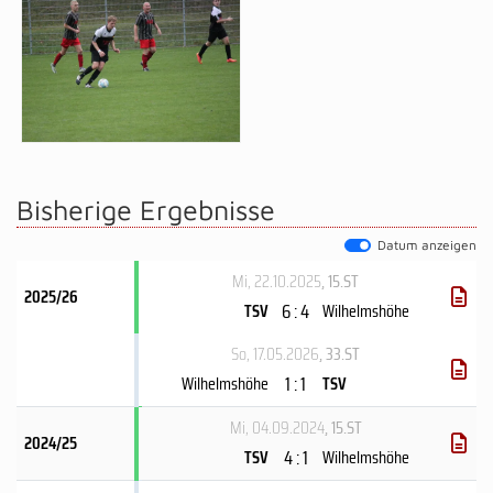
Bisherige Ergebnisse
Datum anzeigen
Mi, 22.10.2025
, 15.ST
2025/26
6 : 4
TSV
Wilhelmshöhe
So, 17.05.2026
, 33.ST
1 : 1
Wilhelmshöhe
TSV
Mi, 04.09.2024
, 15.ST
2024/25
4 : 1
TSV
Wilhelmshöhe