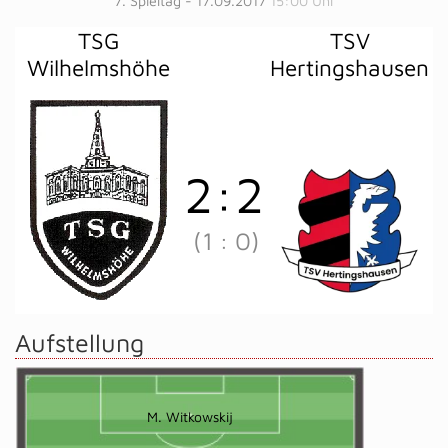
7. Spieltag - 17.09.2017
15:00 Uhr
TSG
TSV
Wilhelmshöhe
Hertingshausen
2
:
2
(1
:
0)
Aufstellung
M. Witkowskij