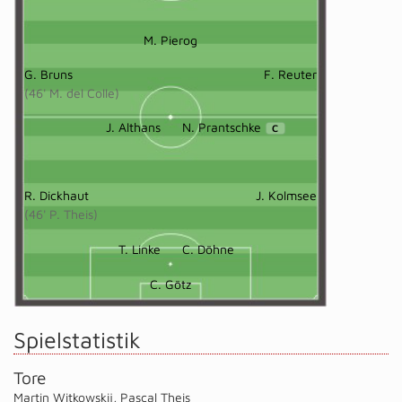
M. Pierog
G. Bruns
F. Reuter
(46' M. del Colle)
J. Althans
N. Prantschke
C
R. Dickhaut
J. Kolmsee
(46' P. Theis)
T. Linke
C. Döhne
C. Götz
Spielstatistik
Tore
Martin Witkowskij
,
Pascal Theis