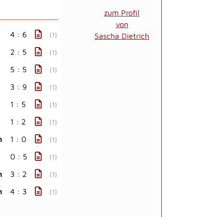
zum Profil
von
4 : 6
(1)
Sascha Dietrich
2 : 5
(1)
5 : 5
(1)
3 : 9
(1)
1 : 5
(1)
1 : 2
(1)
n
1 : 0
(1)
0 : 5
(1)
n
3 : 2
(1)
n
4 : 3
(1)