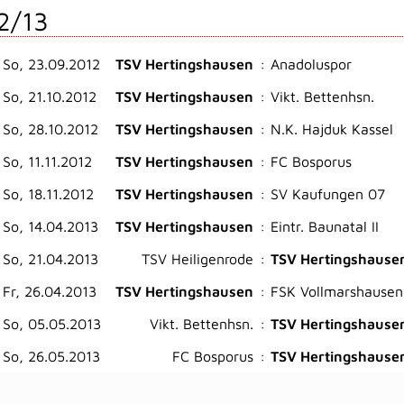
2/13
So, 23.09.2012
TSV Hertingshausen
:
Anadoluspor
So, 21.10.2012
TSV Hertingshausen
:
Vikt. Bettenhsn.
So, 28.10.2012
TSV Hertingshausen
:
N.K. Hajduk Kassel
So, 11.11.2012
TSV Hertingshausen
:
FC Bosporus
So, 18.11.2012
TSV Hertingshausen
:
SV Kaufungen 07
So, 14.04.2013
TSV Hertingshausen
:
Eintr. Baunatal II
So, 21.04.2013
TSV Heiligenrode
:
TSV Hertingshause
Fr, 26.04.2013
TSV Hertingshausen
:
FSK Vollmarshausen
So, 05.05.2013
Vikt. Bettenhsn.
:
TSV Hertingshause
So, 26.05.2013
FC Bosporus
:
TSV Hertingshause