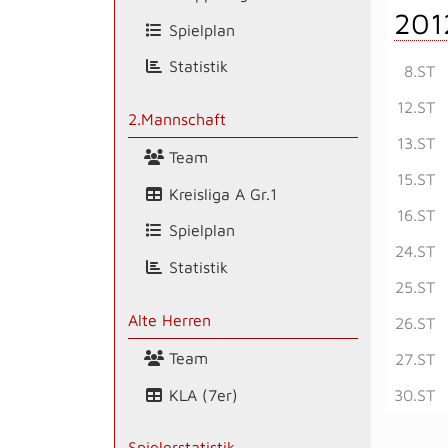
201
Spielplan
Statistik
8.ST
12.ST
2.Mannschaft
13.ST
Team
15.ST
Kreisliga A Gr.1
16.ST
Spielplan
24.ST
Statistik
25.ST
Alte Herren
26.ST
Team
27.ST
KLA (7er)
30.ST
Spielerstatistik