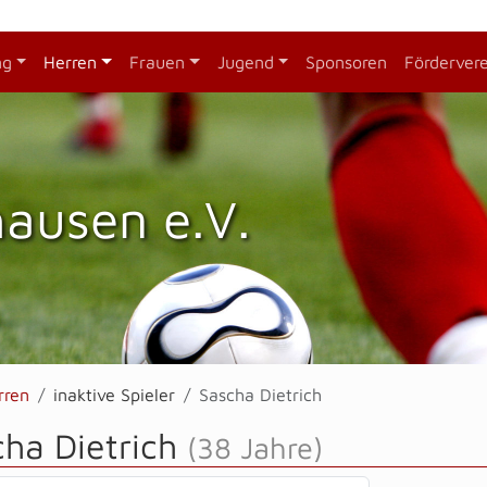
ng
Herren
Frauen
Jugend
Sponsoren
Förderver
hausen e.V.
rren
inaktive Spieler
Sascha Dietrich
cha Dietrich
(38 Jahre)