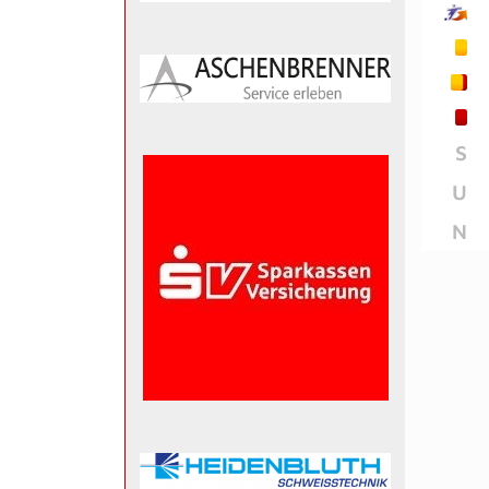
S
U
N