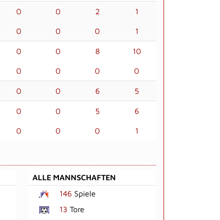
0
0
2
1
0
0
0
1
0
0
8
10
0
0
0
0
0
0
6
5
0
0
5
6
0
0
0
1
ALLE MANNSCHAFTEN
146
Spiele
13
Tore