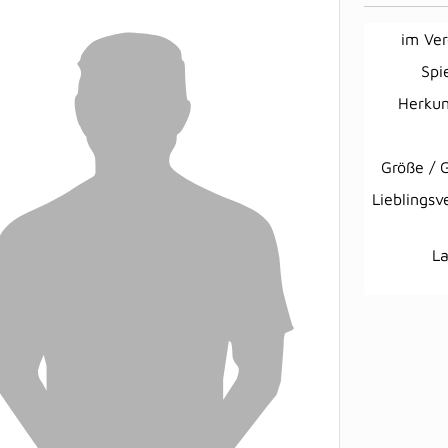
im Ver
Spi
Herkun
Größe / 
Lieblingsv
L