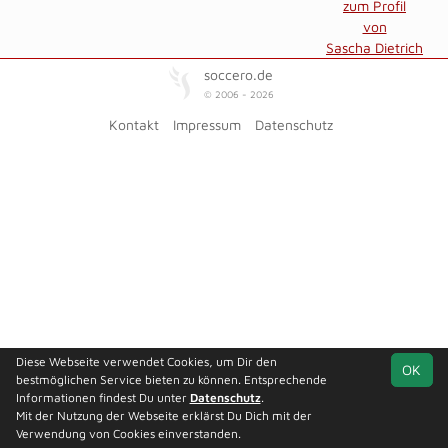
zum Profil
von
Sascha Dietrich
soccero.de
© 2006 - 2026
Kontakt
Impressum
Datenschutz
Diese Webseite verwendet Cookies, um Dir den
OK
bestmöglichen Service bieten zu können. Entsprechende
Informationen findest Du unter
Datenschutz
.
Mit der Nutzung der Webseite erklärst Du Dich mit der
Verwendung von Cookies einverstanden.