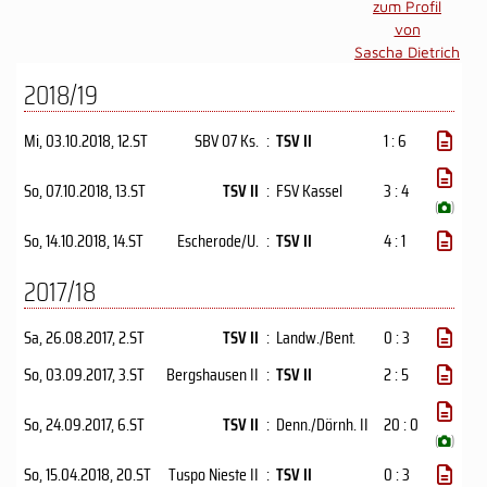
zum Profil
von
Sascha Dietrich
2018/19
Mi, 03.10.2018
, 12.ST
SBV 07 Ks.
:
TSV II
1 : 6
So, 07.10.2018
, 13.ST
TSV II
:
FSV Kassel
3 : 4
(
)
So, 14.10.2018
, 14.ST
Escherode/U.
:
TSV II
4 : 1
2017/18
Sa, 26.08.2017
, 2.ST
TSV II
:
Landw./Bent.
0 : 3
So, 03.09.2017
, 3.ST
Bergshausen II
:
TSV II
2 : 5
So, 24.09.2017
, 6.ST
TSV II
:
Denn./Dörnh. II
20 : 0
(
)
So, 15.04.2018
, 20.ST
Tuspo Nieste II
:
TSV II
0 : 3