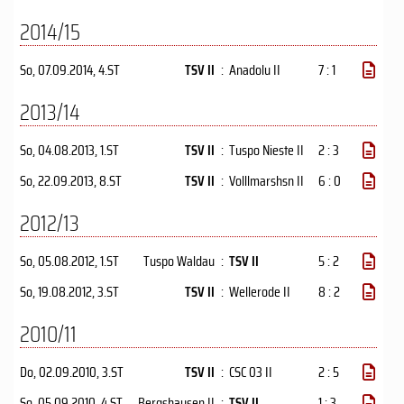
2014/15
So, 07.09.2014
, 4.ST
TSV II
:
Anadolu II
7 : 1
2013/14
So, 04.08.2013
, 1.ST
TSV II
:
Tuspo Nieste II
2 : 3
So, 22.09.2013
, 8.ST
TSV II
:
Volllmarshsn II
6 : 0
2012/13
So, 05.08.2012
, 1.ST
Tuspo Waldau
:
TSV II
5 : 2
So, 19.08.2012
, 3.ST
TSV II
:
Wellerode II
8 : 2
2010/11
Do, 02.09.2010
, 3.ST
TSV II
:
CSC 03 II
2 : 5
So, 05.09.2010
, 4.ST
Bergshausen II
:
TSV II
1 : 3