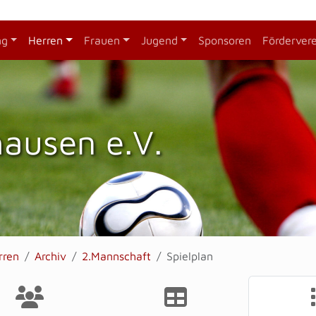
ng
Herren
Frauen
Jugend
Sponsoren
Förderver
hausen e.V.
rren
Archiv
2.Mannschaft
Spielplan