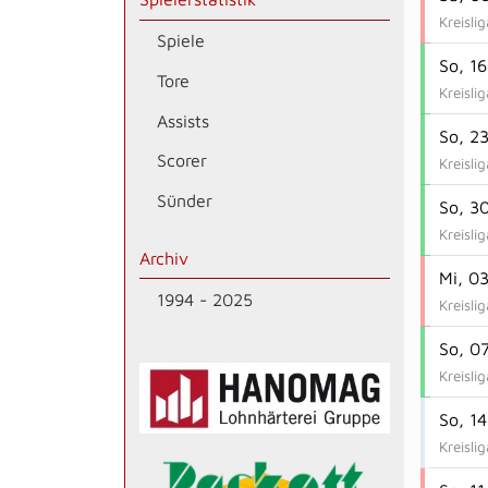
Kreisli
Spiele
So, 1
Tore
Kreisli
Assists
So, 2
Scorer
Kreisli
Sünder
So, 3
Kreisli
Archiv
Mi, 0
1994 - 2025
Kreisli
So, 0
Kreisli
So, 14
Kreisli