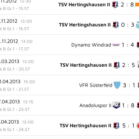
.11.2012
12:30
2 : 8
TSV Hertingshausen II
ga B Gr.1 - 15.ST
.11.2012
13:00
0 : 3
TSV Hertingshausen II
ga B Gr.1 - 16.ST
.11.2012
13:00
1 : 4
Dynamo Windrad
ga B Gr.1 - 17.ST
0.03.2013
13:00
2 : 5
TSV Hertingshausen II
ga B Gr.1 - 20.ST
1.04.2013
15:00
3 : 1
VFR Süsterfeld
ga B Gr.1 - 21.ST
7.04.2013
13:15
1 : 8
Anadoluspor II
ga B Gr.1 - 23.ST
4.04.2013
13:00
5 : 1
TSV Hertingshausen II
ga B Gr.1 - 24.ST