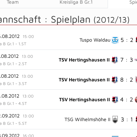
Team
Kreisliga B Gr.1
Spi
annschaft :
Spielplan
(2012/13)
5.08.2012
15:00
5 : 2
Tuspo Waldau
ga B Gr.1 - 1.ST
2.08.2012
13:00
7 : 3
TSV Hertingshausen II
ga B Gr.1 - 2.ST
9.08.2012
13:00
8 : 2
TSV Hertingshausen II
ga B Gr.1 - 3.ST
6.08.2012
13:00
4 : 2
TSV Hertingshausen II
ga B Gr.1 - 4.ST
2.09.2012
13:00
3 : 1
TSG Wilhelmshöhe II
ga B Gr.1 - 5.ST
8.09.2012
16:00