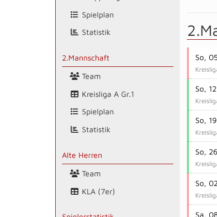
Spielplan
2.M
Statistik
So, 0
2.Mannschaft
Kreisli
Team
So, 1
Kreisliga A Gr.1
Kreisli
Spielplan
So, 1
Statistik
Kreisli
So, 2
Alte Herren
Kreisli
Team
So, 0
KLA (7er)
Kreisli
Sa, 0
Spielerstatistik