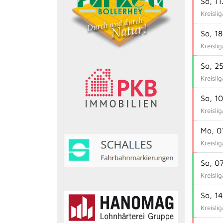
So, 11
Kreisli
So, 18
Kreisli
So, 25
Kreisli
So, 1
Kreisli
Mo, 0
Kreisli
So, 0
Kreisli
So, 1
Kreisli