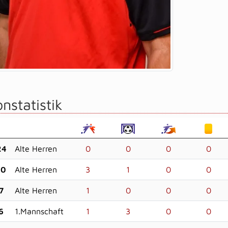
nstatistik
24
Alte Herren
0
0
0
0
20
Alte Herren
3
1
0
0
7
Alte Herren
1
0
0
0
6
1.Mannschaft
1
3
0
0