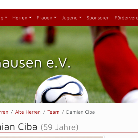
ng
Herren
Frauen
Jugend
Sponsoren
Förderver
hausen e.V.
rren
Alte Herren
Team
Damian Ciba
ian Ciba
(59 Jahre)