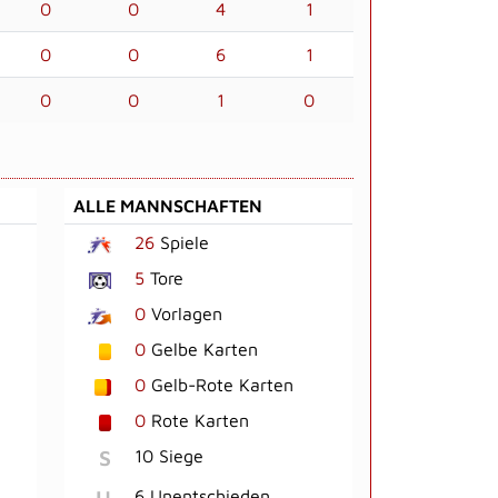
0
0
4
1
0
0
6
1
0
0
1
0
ALLE MANNSCHAFTEN
26
Spiele
5
Tore
0
Vorlagen
0
Gelbe Karten
0
Gelb-Rote Karten
0
Rote Karten
S
10 Siege
U
6 Unentschieden