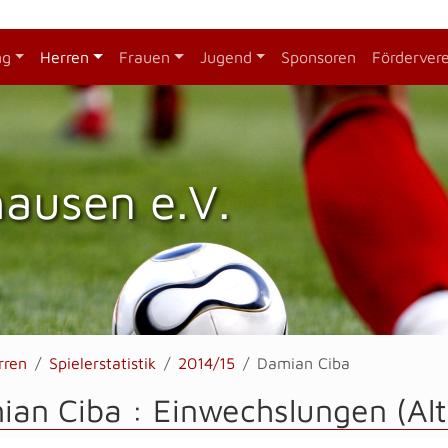
ng
Herren
Frauen
Jugend
Sponsoren
Förderver
hausen e.V.
rren
Spielerstatistik
2014/15
Damian Ciba
an Ciba : Einwechslungen (Alt