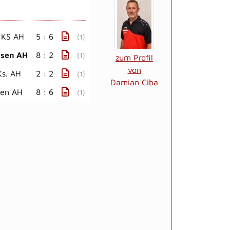
. KS AH
5 : 6
(1)
usen AH
8 : 2
(1)
zum Profil
von
Ks. AH
2 : 2
(1)
Damian Ciba
en AH
8 : 6
(1)