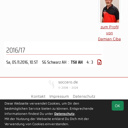
zum Profil
von
Damian Ciba
2016/17
Sa, 05.11.2016
, 10.ST
SG Schwarz AH
:
TSV AH
4 : 3
soccero.de
© 2006 - 2026
Kontakt
Impressum
Datenschutz
Diese Webseite verwendet Cookies, um Dir den
OK
bestmöglichen Service bieten zu können. Entsprechende
Informationen findest Du unter
Datenschutz
.
Mit der Nutzung der Webseite erklärst Du Dich mit der
Verwendung von Cookies einverstanden.