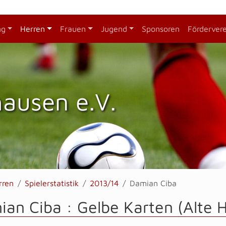
ng
Herren
Frauen
Jugend
Sponsoren
Förderver
hausen e.V.
rren
Spielerstatistik
2013/14
Damian Ciba
an Ciba : Gelbe Karten (Alte 