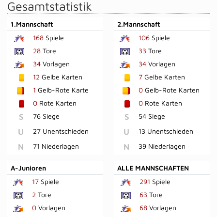
Gesamtstatistik
1.Mannschaft
2.Mannschaft
168
Spiele
106
Spiele
28
Tore
33
Tore
34
Vorlagen
34
Vorlagen
12
Gelbe Karten
7
Gelbe Karten
1
Gelb-Rote Karte
0
Gelb-Rote Karten
0
Rote Karten
0
Rote Karten
S
76 Siege
S
54 Siege
U
27 Unentschieden
U
13 Unentschieden
N
71 Niederlagen
N
39 Niederlagen
A-Junioren
ALLE MANNSCHAFTEN
17
Spiele
291
Spiele
2
Tore
63
Tore
0
Vorlagen
68
Vorlagen