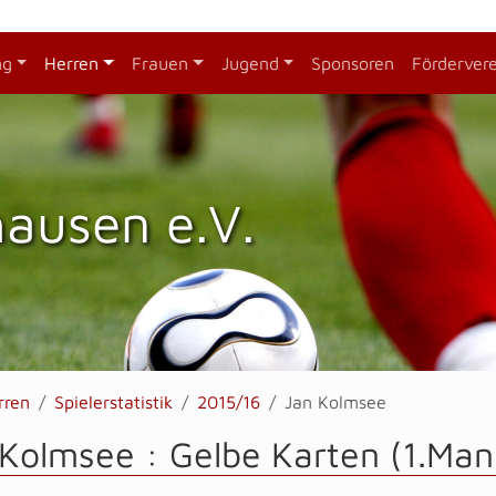
ng
Herren
Frauen
Jugend
Sponsoren
Förderver
hausen e.V.
rren
Spielerstatistik
2015/16
Jan Kolmsee
Kolmsee : Gelbe Karten (1.Man