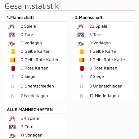
Gesamtstatistik
1.Mannschaft
2.Mannschaft
2
Spiele
22
Spiele
0
Tore
3
Tore
0
Vorlagen
0
Vorlagen
0
Gelbe Karten
1
Gelbe Karte
0
Gelb-Rote Karten
1
Gelb-Rote Karte
0
Rote Karten
0
Rote Karten
S
0 Siege
S
7 Siege
U
0 Unentschieden
U
3 Unentschieden
N
2 Niederlagen
N
12 Niederlagen
ALLE MANNSCHAFTEN
24
Spiele
3
Tore
0
Vorlagen