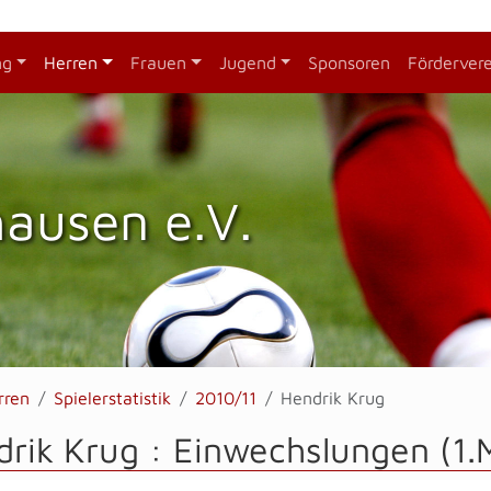
ng
Herren
Frauen
Jugend
Sponsoren
Förderver
hausen e.V.
rren
Spielerstatistik
2010/11
Hendrik Krug
rik Krug : Einwechslungen (1.