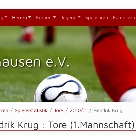
ng
Herren
Frauen
Jugend
Sponsoren
Förderver
hausen e.V.
rren
Spielerstatistik
Tore
2010/11
Hendrik Krug
rik Krug : Tore (1.Mannschaft)