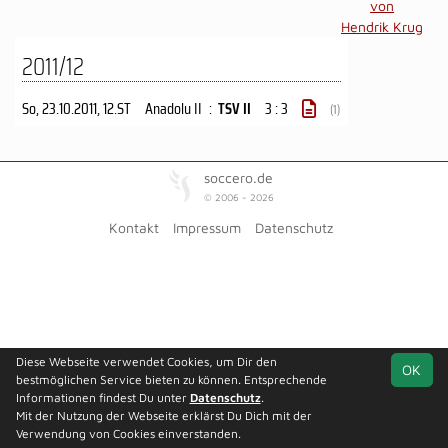
von
Hendrik Krug
2011/12
So, 23.10.2011
, 12.ST
Anadolu II
:
TSV II
3 : 3
(1)
soccero.de
© 2006 - 2026
Kontakt
Impressum
Datenschutz
Diese Webseite verwendet Cookies, um Dir den
OK
bestmöglichen Service bieten zu können. Entsprechende
Informationen findest Du unter
Datenschutz
.
Mit der Nutzung der Webseite erklärst Du Dich mit der
Verwendung von Cookies einverstanden.