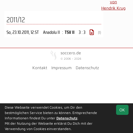
von
Hendrik Krug
2011/12
So, 23.10.2011
, 12.ST
Anadolu II
:
TSV II
3 : 3
(1)
soccero.de
© 2006 - 2026
Kontakt
Impressum
Datenschutz
Diese Webseite verwendet Cookies, um Dir den
OK
bestmöglichen Service bieten zu können. Entsprechende
Informationen findest Du unter
Datenschutz
.
Mit der Nutzung der Webseite erklärst Du Dich mit der
Verwendung von Cookies einverstanden.