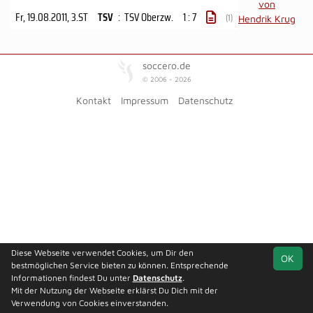
von
Fr, 19.08.2011
, 3.ST
TSV
:
TSV Oberzw.
1 : 7
(1)
Hendrik Krug
soccero.de
© 2006 - 2026
Kontakt
Impressum
Datenschutz
Diese Webseite verwendet Cookies, um Dir den
OK
bestmöglichen Service bieten zu können. Entsprechende
Informationen findest Du unter
Datenschutz
.
Mit der Nutzung der Webseite erklärst Du Dich mit der
Verwendung von Cookies einverstanden.