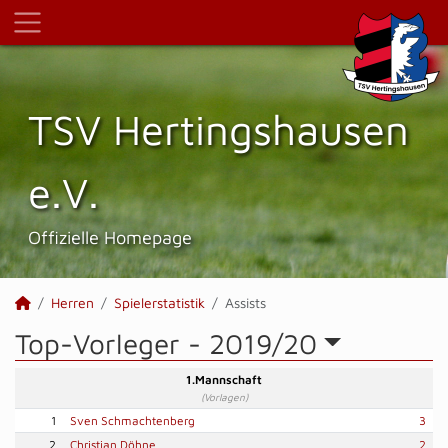
TSV Hertings­hausen
e.V.
Offizielle Homepage
Herren
Spielerstatistik
Assists
Top-Vorleger -
2019/20
1.Mannschaft
(Vorlagen)
1
Sven Schmachtenberg
3
2
Christian Döhne
2