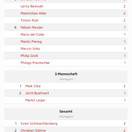
Leroy Bawuah
2
Maximilian Alter
2
Timon Rüb
2
6
Fabian Reuter
1
Mario del Colle
1
Martin Pierog
1
Marvin Virks
1
Philip Groß
1
Philipp Prantschke
1
2.Mannschaft
(Vorlagen)
1
Maik Ciba
2
2
Jorrit Buehnert
1
Martin Leipe
1
Gesamt
(Vorlagen)
1
Sven Schmachtenberg
3
2
Christian Döhne
2