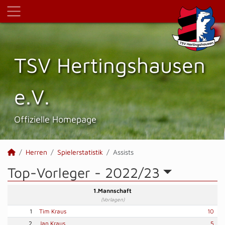
TSV Hertings­hausen
e.V.
Offizielle Homepage
Herren
Spielerstatistik
Assists
Top-Vorleger -
2022/23
1.Mannschaft
(Vorlagen)
1
Tim Kraus
10
2
Jan Kraus
5