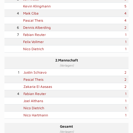
Kevin Klingmann
5
4
Maik Ciba
4
Pascal Theis
4
6
Dennis Alberding
2
7
Fabian Reuter
1
Felix Vollmer
1
Nico Dietrich
1
2.Mannschaft
(Vorlagen)
1
Justin Schiavo
2
Pascal Theis
2
Zakaria El Aasaas
2
4
Fabian Reuter
1
Joel Althans
1
Nico Dietrich
1
Nico Hartmann
1
Gesamt
(Vorlagen)