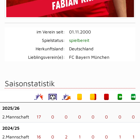
im Verein seit:
01.11.2000
Spielstatus:
spielbereit
Herkunftsland:
Deutschland
Lieblingsverein(e):
FC Bayern München
Saisonstatistik
2025/26
2.Mannschaft
17
0
0
0
0
0
0
0
2024/25
2.Mannschaft
16
0
2
1
0
0
1
1