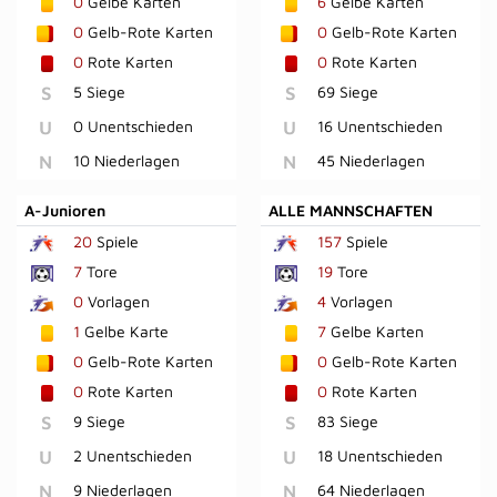
0
Gelbe Karten
6
Gelbe Karten
0
Gelb-Rote Karten
0
Gelb-Rote Karten
0
Rote Karten
0
Rote Karten
S
5 Siege
S
69 Siege
U
0 Unentschieden
U
16 Unentschieden
N
10 Niederlagen
N
45 Niederlagen
A-Junioren
ALLE MANNSCHAFTEN
20
Spiele
157
Spiele
7
Tore
19
Tore
0
Vorlagen
4
Vorlagen
1
Gelbe Karte
7
Gelbe Karten
0
Gelb-Rote Karten
0
Gelb-Rote Karten
0
Rote Karten
0
Rote Karten
S
9 Siege
S
83 Siege
U
2 Unentschieden
U
18 Unentschieden
N
9 Niederlagen
N
64 Niederlagen