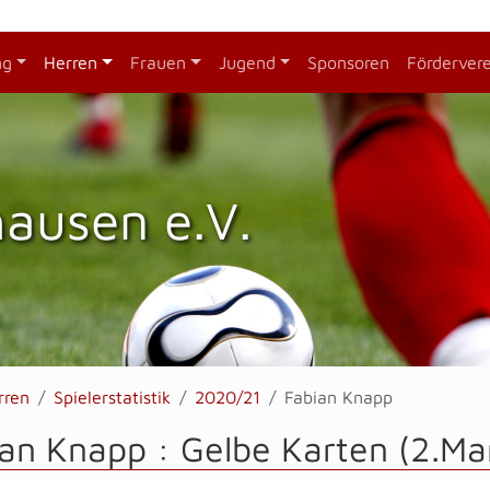
ng
Herren
Frauen
Jugend
Sponsoren
Förderver
hausen e.V.
rren
Spielerstatistik
2020/21
Fabian Knapp
an Knapp : Gelbe Karten (2.Ma