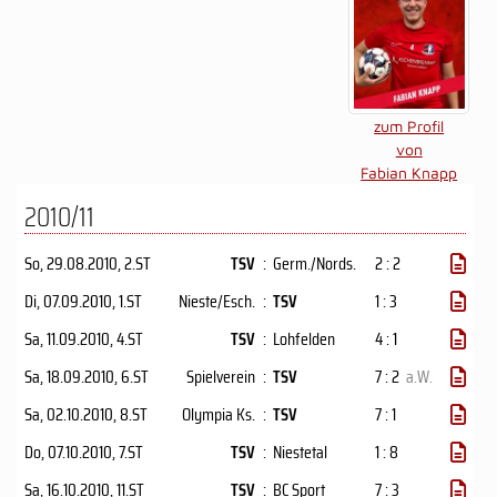
zum Profil
von
Fabian Knapp
2010/11
So, 29.08.2010
, 2.ST
TSV
:
Germ./Nords.
2 : 2
Di, 07.09.2010
, 1.ST
Nieste/Esch.
:
TSV
1 : 3
Sa, 11.09.2010
, 4.ST
TSV
:
Lohfelden
4 : 1
Sa, 18.09.2010
, 6.ST
Spielverein
:
TSV
7 : 2
a.W.
Sa, 02.10.2010
, 8.ST
Olympia Ks.
:
TSV
7 : 1
Do, 07.10.2010
, 7.ST
TSV
:
Niestetal
1 : 8
Sa, 16.10.2010
, 11.ST
TSV
:
BC Sport
7 : 3