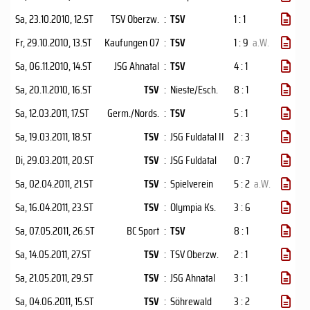
Sa, 23.10.2010
, 12.ST
TSV Oberzw.
:
TSV
1 : 1
Fr, 29.10.2010
, 13.ST
Kaufungen 07
:
TSV
1 : 9
a.W.
Sa, 06.11.2010
, 14.ST
JSG Ahnatal
:
TSV
4 : 1
Sa, 20.11.2010
, 16.ST
TSV
:
Nieste/Esch.
8 : 1
Sa, 12.03.2011
, 17.ST
Germ./Nords.
:
TSV
5 : 1
Sa, 19.03.2011
, 18.ST
TSV
:
JSG Fuldatal II
2 : 3
Di, 29.03.2011
, 20.ST
TSV
:
JSG Fuldatal
0 : 7
Sa, 02.04.2011
, 21.ST
TSV
:
Spielverein
5 : 2
a.W.
Sa, 16.04.2011
, 23.ST
TSV
:
Olympia Ks.
3 : 6
Sa, 07.05.2011
, 26.ST
BC Sport
:
TSV
8 : 1
Sa, 14.05.2011
, 27.ST
TSV
:
TSV Oberzw.
2 : 1
Sa, 21.05.2011
, 29.ST
TSV
:
JSG Ahnatal
3 : 1
Sa, 04.06.2011
, 15.ST
TSV
:
Söhrewald
3 : 2