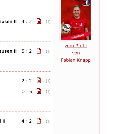
ausen II
4 : 2
(1)
zum Profil
ausen II
5 : 2
(1)
von
Fabian Knapp
2 : 2
(1)
0 : 5
(1)
 II
4 : 2
(1)