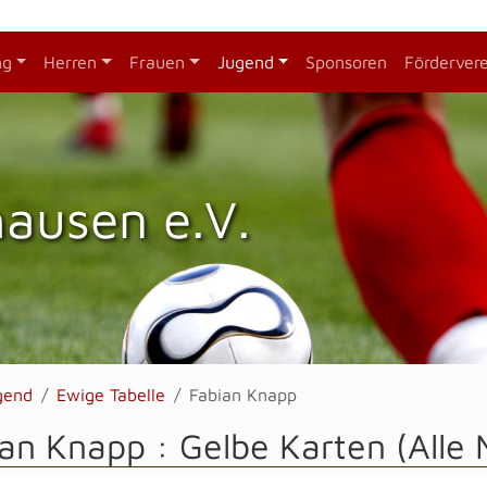
ng
Herren
Frauen
Jugend
Sponsoren
Förderver
hausen e.V.
gend
Ewige Tabelle
Fabian Knapp
an Knapp : Gelbe Karten (Alle