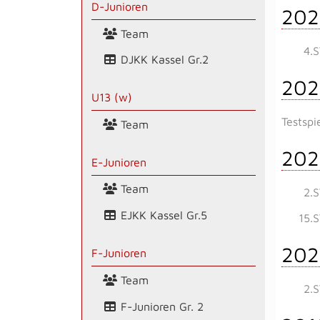
D-Junioren
202
Team
4.
DJKK Kassel Gr.2
202
U13 (w)
Testspi
Team
202
E-Junioren
Team
2.
EJKK Kassel Gr.5
15.
202
F-Junioren
Team
2.
F-Junioren Gr. 2