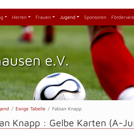
ng
Herren
Frauen
Jugend
Sponsoren
Förderver
hausen e.V.
gend
Ewige Tabelle
Fabian Knapp
an Knapp : Gelbe Karten (A-Ju