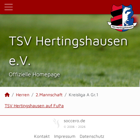
TSV Hertings­hausen
e.V.
Offizielle Homepage
Herren
2.Mannschaft
Kreisliga A Gr.1
TSV Hertingshausen auf FuPa
soccero.de
© 2006 - 2026
Kontakt
Impressum
Datenschutz