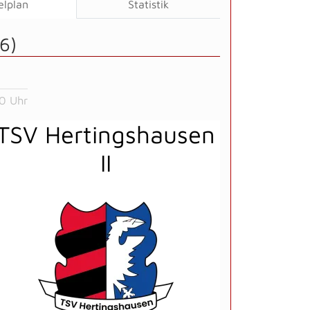
elplan
Statistik
6)
0 Uhr
TSV Hertingshausen
II