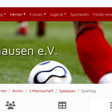
ng
Herren
Frauen
Jugend
Sponsoren
Förderver
hausen e.V.
rren
Archiv
2.Mannschaft
Spielplan
Spieltag