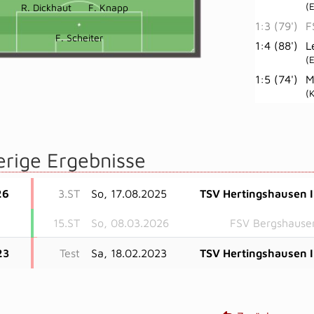
(
R. Dickhaut
F. Knapp
1:3 (79')
F
F. Scheiter
1:4 (88')
L
(
1:5 (74')
M
(
erige Ergebnisse
26
3.ST
So, 17.08.2025
TSV Hertingshausen I
15.ST
So, 08.03.2026
FSV Bergshause
23
Test
Sa, 18.02.2023
TSV Hertingshausen I