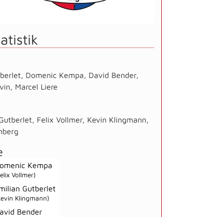
atistik
berlet
,
Domenic Kempa
,
David Bender
,
vin
,
Marcel Liere
Gutberlet
,
Felix Vollmer
,
Kevin Klingmann
,
nberg
e
omenic Kempa
elix Vollmer)
milian Gutberlet
Kevin Klingmann)
avid Bender