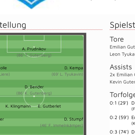
tellung
Spielst
Tore
Emilian Gut
A. Prudnikov
Leon Tyuka
(86' T. Gutenberg)
Assists
olle
D. Kempa
Liere)
(69' L. Tyukavin)
2x Emilian 
Kevin Gute
D. Bender
Torfolg
(86' K. Gutenberg)
0:1 (29')
D
K. Klingmann
E. Gutberlet
(F
0:2 (59')
E
mer
D. Stumpf
(
(46' F. Immelnkämper)
0:3 (74')
D