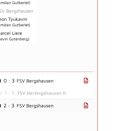
Emilian Gutberlet)
SV Bergshausen
eon Tyukavin
Emilian Gutberlet)
arcel Liere
Kevin Gutenberg)
0 : 3
I
FSV Bergshausen
1 : 5
n
TSV Hertingshausen II
2 : 3
I
FSV Bergshausen