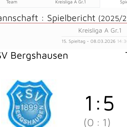
Team
Kreisliga A Gr.1
Spi
annschaft :
Spielbericht
(2025/2
Kreisliga A Gr.1
15. Spieltag - 08.03.2026
14:3
SV Bergshausen
1
:
5
(0
:
1)