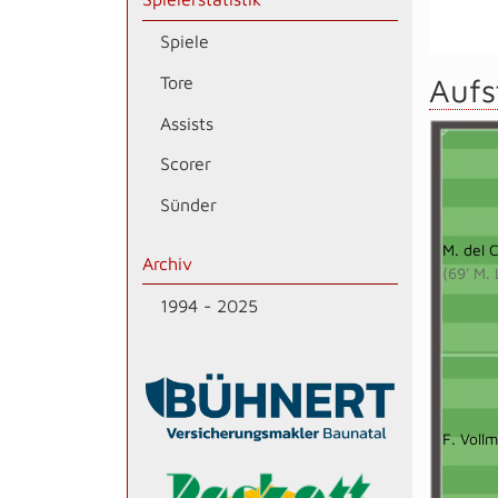
Spiele
Aufs
Tore
Assists
Scorer
Sünder
M. del C
Archiv
(69' M. 
1994 - 2025
F. Voll