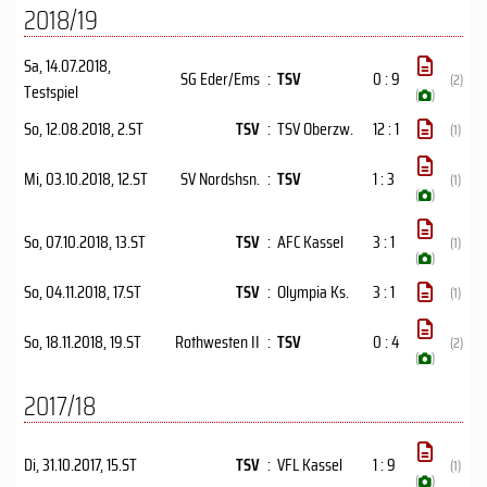
2018/19
Sa, 14.07.2018
,
SG Eder/Ems
:
TSV
0 : 9
(2)
Testspiel
(
)
So, 12.08.2018
, 2.ST
TSV
:
TSV Oberzw.
12 : 1
(1)
Mi, 03.10.2018
, 12.ST
SV Nordshsn.
:
TSV
1 : 3
(1)
(
)
So, 07.10.2018
, 13.ST
TSV
:
AFC Kassel
3 : 1
(1)
(
)
So, 04.11.2018
, 17.ST
TSV
:
Olympia Ks.
3 : 1
(1)
So, 18.11.2018
, 19.ST
Rothwesten II
:
TSV
0 : 4
(2)
(
)
2017/18
Di, 31.10.2017
, 15.ST
TSV
:
VFL Kassel
1 : 9
(1)
(
)