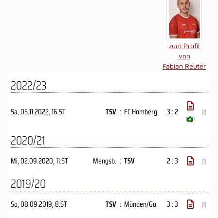
zum Profil
von
Fabian Reuter
2022/23
Sa, 05.11.2022
, 16.ST
TSV
:
FC Homberg
3 : 2
(1)
(
)
2020/21
Mi, 02.09.2020
, 11.ST
Mengsb.
:
TSV
2 : 3
(1)
2019/20
So, 08.09.2019
, 8.ST
TSV
:
Münden/Go.
3 : 3
(1)