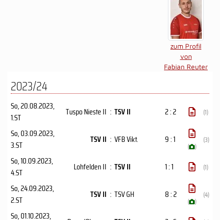
zum Profil
von
Fabian Reuter
2023/24
So, 20.08.2023
,
Tuspo Nieste II
:
TSV II
2 : 2
(1)
1.ST
So, 03.09.2023
,
TSV II
:
VFB Vikt.
9 : 1
(3)
3.ST
(
)
So, 10.09.2023
,
Lohfelden II
:
TSV II
1 : 1
(1)
4.ST
So, 24.09.2023
,
TSV II
:
TSV GH
8 : 2
(4)
2.ST
(
)
So, 01.10.2023
,