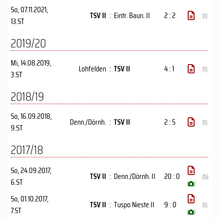
So, 07.11.2021
,
TSV II
:
Eintr. Baun. II
2 : 2
(1)
13.ST
2019/20
Mi, 14.08.2019
,
Lohfelden
:
TSV II
4 : 1
(1)
3.ST
2018/19
So, 16.09.2018
,
Denn./Dörnh.
:
TSV II
2 : 5
(1)
9.ST
2017/18
So, 24.09.2017
,
TSV II
:
Denn./Dörnh. II
20 : 0
(5)
6.ST
(
)
So, 01.10.2017
,
TSV II
:
Tuspo Nieste II
9 : 0
(1)
7.ST
(
)