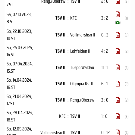
Reng./Oberzw
:
TSV II
2 : 6
(3)
7.ST
Sa, 07.10.2023
,
TSV II
:
KFC
3 : 2
(1)
8.ST
(
)
So, 22.10.2023
,
TSV II
:
Volllmarshsn II
6 : 3
(3)
10.ST
So, 24.03.2024
,
TSV II
:
Lohfelden II
4 : 2
(2)
14.ST
So, 07.04.2024
,
TSV II
:
Tuspo Waldau
11 : 1
(4)
15.ST
So, 14.04.2024
,
TSV II
:
Olympia Ks. II
6 : 1
(2)
16.ST
So, 21.04.2024
,
TSV II
:
Reng./Oberzw
3 : 0
(2)
17.ST
So, 28.04.2024
,
KFC
:
TSV II
1 : 6
(3)
18.ST
So, 12.05.2024
,
Volllmarshsn II
:
TSV II
0 : 12
(4)