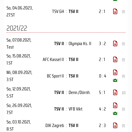
So, 04.06.2023
,
TSV GH
:
TSV II
2 : 1
(1)
27.ST
2021/22
Sa, 07.08.2021
,
TSV II
:
Olympia Ks. II
3 : 2
(1)
Test
So, 15.08.2021
,
AFC Kassel II
:
TSV II
2 : 1
(1)
1.ST
Mi, 08.09.2021
,
BC Sport II
:
TSV II
0 : 4
(1)
3.ST
(
)
So, 12.09.2021
,
TSV II
:
Denn./Dörnh.
5 : 1
(2)
5.ST
So, 26.09.2021
,
TSV II
:
VFB Vikt.
4 : 2
(1)
7.ST
(
)
So, 03.10.2021
,
DJK Zagreb
:
TSV II
2 : 3
(1)
8.ST