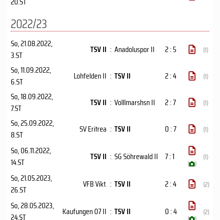
20.ST
2022/23
So, 21.08.2022
,
TSV II
:
Anadoluspor II
2 : 5
(1)
3.ST
So, 11.09.2022
,
Lohfelden II
:
TSV II
2 : 4
(1)
6.ST
So, 18.09.2022
,
TSV II
:
Volllmarshsn II
2 : 7
(1)
7.ST
So, 25.09.2022
,
SV Eritrea
:
TSV II
0 : 7
(1)
8.ST
So, 06.11.2022
,
TSV II
:
SG Söhrewald II
7 : 1
(1)
14.ST
(
)
So, 21.05.2023
,
VFB Vikt.
:
TSV II
2 : 4
(2)
26.ST
So, 28.05.2023
,
Kaufungen 07 II
:
TSV II
0 : 4
(2)
24.ST
(
)