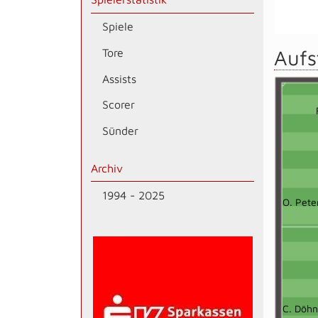
Spiele
Aufs
Tore
Assists
Scorer
Sünder
Archiv
1994 - 2025
O. Pete
C. Döh