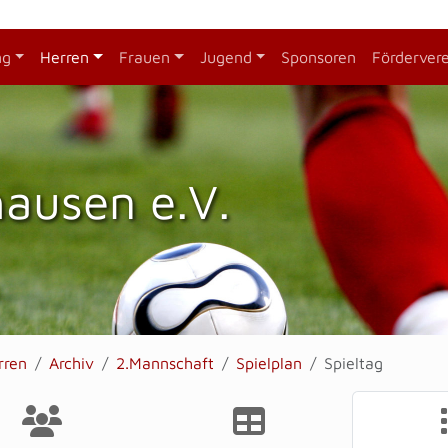
ng
Herren
Frauen
Jugend
Sponsoren
Förderver
hausen e.V.
rren
Archiv
2.Mannschaft
Spielplan
Spieltag