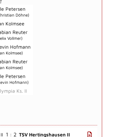
e
le Petersen
Christian Döhne)
an Kolmsee
abian Reuter
elix Vollmer)
evin Hofmann
Jan Kolmsee)
abian Reuter
Jan Kolmsee)
le Petersen
Kevin Hofmann)
lympia Ks. II
1 : 2
II
TSV Hertingshausen II