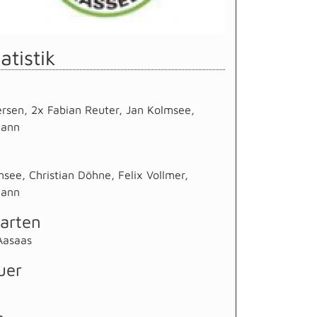
atistik
ersen
,
2x Fabian Reuter
,
Jan Kolmsee
,
mann
msee
,
Christian Döhne
,
Felix Vollmer
,
mann
arten
Aasaas
uer