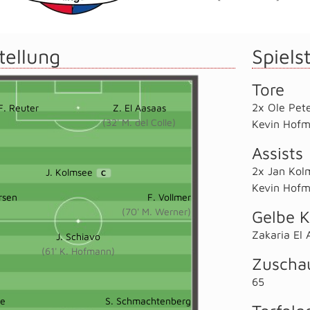
tellung
Spielst
Tore
2x Ole Pet
F. Reuter
Z. El Aasaas
(32' M. del Colle)
Kevin Hof
Assists
2x Jan Kol
J. Kolmsee
C
Kevin Hof
rsen
F. Vollmer
(70' M. Werner)
Gelbe K
Zakaria El 
J. Schiavo
(61' K. Hofmann)
Zuscha
65
ne
S. Schmachtenberg