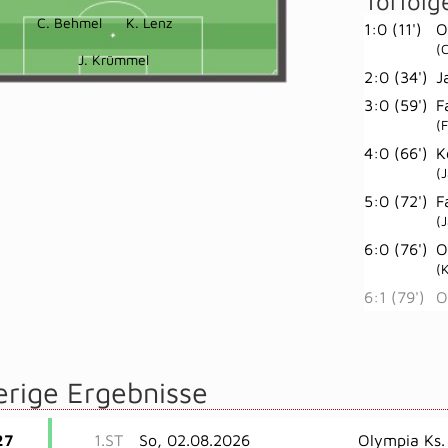
Torfolg
C. Behmel
K. Lenz
1:0 (11')
O
(
J. Krümmel
2:0 (34')
J
3:0 (59')
F
(F
4:0 (66')
K
(
5:0 (72')
F
(
6:0 (76')
O
(
6:1 (79')
O
erige Ergebnisse
27
1.ST
So, 02.08.2026
Olympia Ks. 