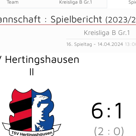
Team
Kreisliga B Gr.1
Spi
annschaft :
Spielbericht
(2023/2
Kreisliga B Gr.1
16. Spieltag - 14.04.2024
13:0
 Hertingshausen
II
6
:
1
(2
:
0)