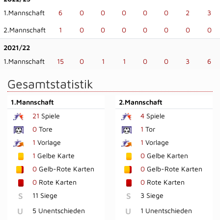
1.Mannschaft
6
0
0
0
0
0
2
3
2.Mannschaft
1
0
0
0
0
0
0
0
2021/22
1.Mannschaft
15
0
1
1
0
0
3
6
Gesamtstatistik
1.Mannschaft
2.Mannschaft
21
Spiele
4
Spiele
0
Tore
1
Tor
1
Vorlage
1
Vorlage
1
Gelbe Karte
0
Gelbe Karten
0
Gelb-Rote Karten
0
Gelb-Rote Karten
0
Rote Karten
0
Rote Karten
S
11 Siege
S
3 Siege
U
5 Unentschieden
U
1 Unentschieden