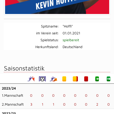
Spitzname:
"Hoffi"
im Verein seit:
01.01.2021
Spielstatus:
spielbereit
Herkunftsland:
Deutschland
Saisonstatistik
2023/24
1.Mannschaft
0
0
0
0
0
0
0
0
2.Mannschaft
3
1
1
0
0
0
2
0
2022/23