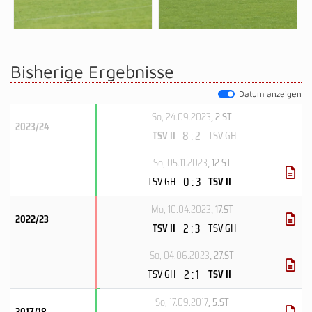
Bisherige Ergebnisse
Datum anzeigen
So, 24.09.2023
, 2.ST
2023/24
8 : 2
TSV II
TSV GH
So, 05.11.2023
, 12.ST
0 : 3
TSV GH
TSV II
Mo, 10.04.2023
, 17.ST
2022/23
2 : 3
TSV II
TSV GH
So, 04.06.2023
, 27.ST
2 : 1
TSV GH
TSV II
So, 17.09.2017
, 5.ST
2017/18