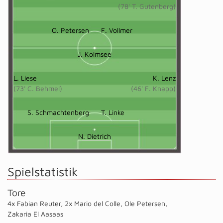
(78' T. Gutenberg)
O. Petersen
F. Vollmer
J. Kolmsee
L. Liese
K. Lenz
(73' C. Behmel)
(46' F. Knapp)
S. Schmachtenberg
T. Linke
N. Dietrich
Spielstatistik
Tore
4x Fabian Reuter
,
2x Mario del Colle
,
Ole Petersen
,
Zakaria El Aasaas