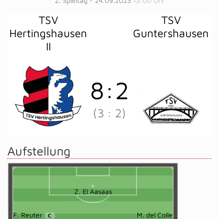
2. Spieltag - 24.09.2023
13:00 Uhr
TSV
TSV
Hertingshausen
Guntershausen
II
8
:
2
(3
:
2)
Aufstellung
Z. El Aasaas
F. Reuter
M. del Colle
C