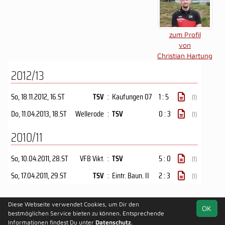
zum Profil
von
Christian Hartung
2012/13
So, 18.11.2012
, 16.ST
TSV
:
Kaufungen 07
1 : 5
(1)
Do, 11.04.2013
, 18.ST
Wellerode
:
TSV
0 : 3
(1)
2010/11
So, 10.04.2011
, 28.ST
VFB Vikt.
:
TSV
5 : 0
(1)
So, 17.04.2011
, 29.ST
TSV
:
Eintr. Baun. II
2 : 3
(1)
Diese Webseite verwendet Cookies, um Dir den
OK
soccero.de
bestmöglichen Service bieten zu können. Entsprechende
© 2006 - 2026
Informationen findest Du unter
Datenschutz
.