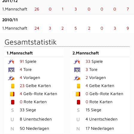
2011/12
1.Mannschaft
26
0
1
3
0
0
0
7
2010/11
1.Mannschaft
24
3
2
5
2
0
3
9
Gesamtstatistik
1.Mannschaft
2.Mannschaft
91
Spiele
33
Spiele
4
Tore
3
Tore
4
Vorlagen
2
Vorlagen
23
Gelbe Karten
4
Gelbe Karten
4
Gelb-Rote Karten
0
Gelb-Rote Karten
0
Rote Karten
0
Rote Karten
S
33 Siege
S
15 Siege
U
8 Unentschieden
U
4 Unentschieden
N
50 Niederlagen
N
17 Niederlagen