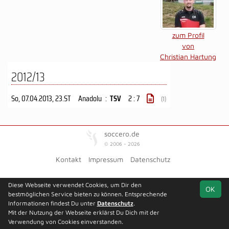
zum Profil
von
Christian Hartung
2012/13
So, 07.04.2013
, 23.ST
Anadolu
:
TSV
2 : 7
(1)
soccero.de
© 2006 - 2026
Kontakt
Impressum
Datenschutz
Diese Webseite verwendet Cookies, um Dir den
OK
bestmöglichen Service bieten zu können. Entsprechende
Informationen findest Du unter
Datenschutz
.
Mit der Nutzung der Webseite erklärst Du Dich mit der
Verwendung von Cookies einverstanden.