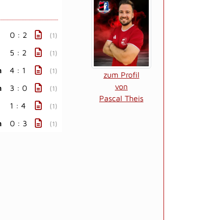
0 : 2
(1)
5 : 2
(1)
n
4 : 1
(1)
zum Profil
von
n
3 : 0
(1)
Pascal Theis
1 : 4
(1)
n
0 : 3
(1)