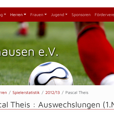
ng
Herren
Frauen
Jugend
Sponsoren
Förderver
hausen e.V.
rren
Spielerstatistik
2012/13
Pascal Theis
al Theis : Auswechslungen (1.