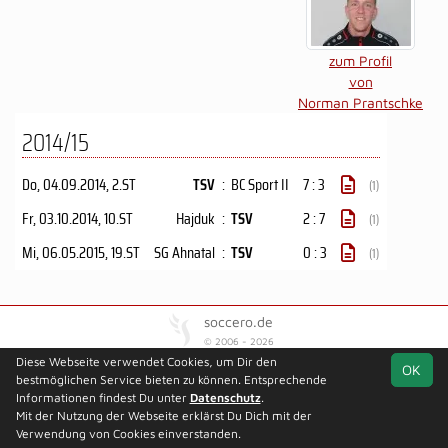
zum Profil
von
Norman Prantschke
2014/15
Do, 04.09.2014
, 2.ST
TSV
:
BC Sport II
7 : 3
(1)
Fr, 03.10.2014
, 10.ST
Hajduk
:
TSV
2 : 7
(1)
Mi, 06.05.2015
, 19.ST
SG Ahnatal
:
TSV
0 : 3
(1)
soccero.de
© 2006 - 2026
Diese Webseite verwendet Cookies, um Dir den
OK
Kontakt
Impressum
Datenschutz
bestmöglichen Service bieten zu können. Entsprechende
Informationen findest Du unter
Datenschutz
.
Mit der Nutzung der Webseite erklärst Du Dich mit der
Verwendung von Cookies einverstanden.