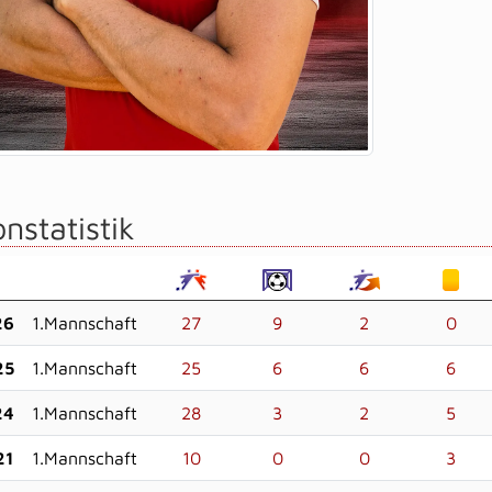
nstatistik
26
1.Mannschaft
27
9
2
0
25
1.Mannschaft
25
6
6
6
24
1.Mannschaft
28
3
2
5
21
1.Mannschaft
10
0
0
3