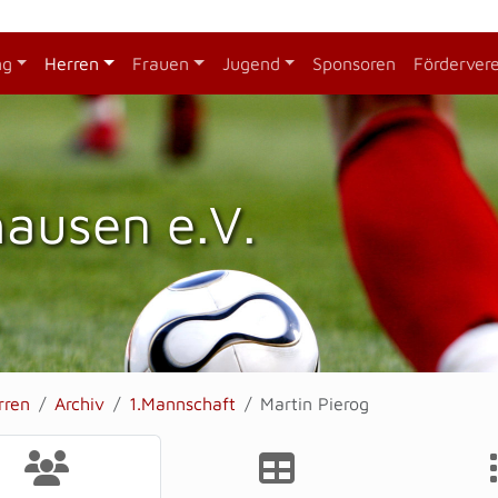
ng
Herren
Frauen
Jugend
Sponsoren
Förderver
hausen e.V.
rren
Archiv
1.Mannschaft
Martin Pierog