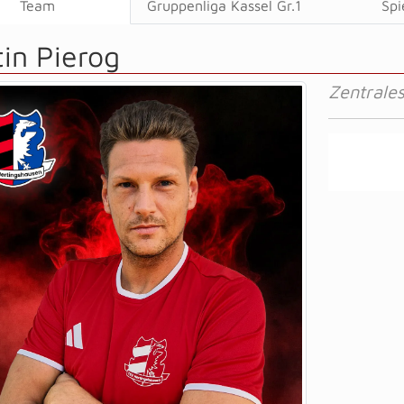
Team
Gruppenliga Kassel Gr.1
Spi
in Pierog
Zentrales