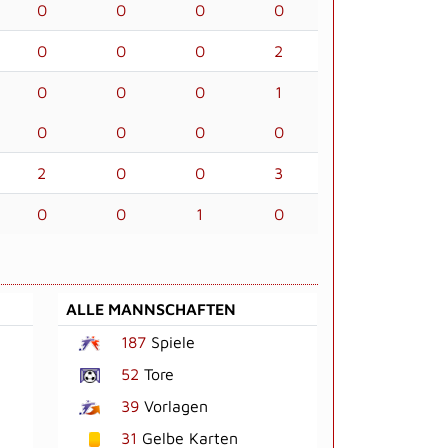
0
0
0
0
0
0
0
2
0
0
0
1
0
0
0
0
2
0
0
3
0
0
1
0
ALLE MANNSCHAFTEN
187
Spiele
52
Tore
39
Vorlagen
31
Gelbe Karten