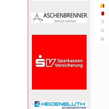
S
U
N