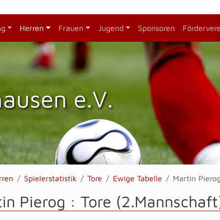
ng
Herren
Frauen
Jugend
Sponsoren
Förderver
hausen e.V.
rren
Spielerstatistik
Tore
Ewige Tabelle
Martin Piero
in Pierog : Tore (2.Mannschaft