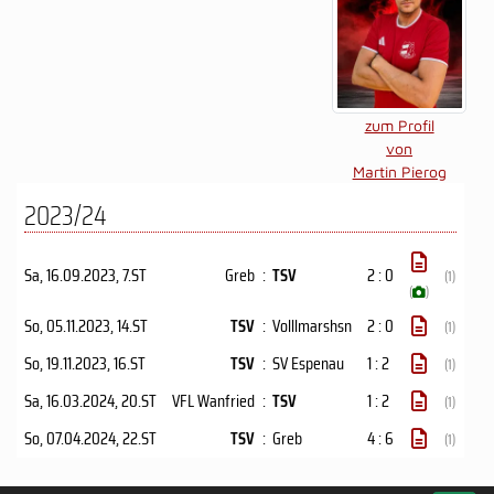
zum Profil
von
Martin Pierog
2023/24
Sa, 16.09.2023
, 7.ST
Greb
:
TSV
2 : 0
(1)
(
)
So, 05.11.2023
, 14.ST
TSV
:
Volllmarshsn
2 : 0
(1)
So, 19.11.2023
, 16.ST
TSV
:
SV Espenau
1 : 2
(1)
Sa, 16.03.2024
, 20.ST
VFL Wanfried
:
TSV
1 : 2
(1)
So, 07.04.2024
, 22.ST
TSV
:
Greb
4 : 6
(1)