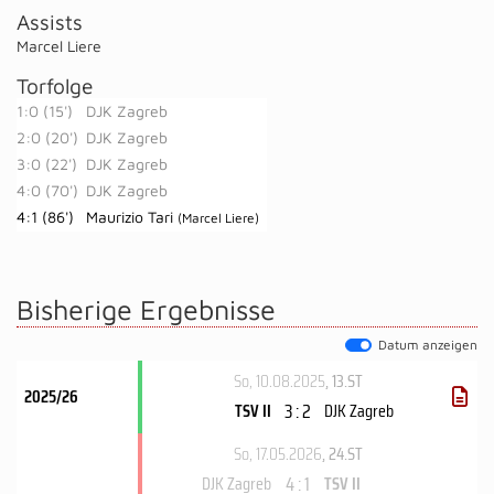
Assists
Marcel Liere
Torfolge
1:0 (15')
DJK Zagreb
2:0 (20')
DJK Zagreb
3:0 (22')
DJK Zagreb
4:0 (70')
DJK Zagreb
4:1 (86')
Maurizio Tari
(Marcel Liere)
Bisherige Ergebnisse
Datum anzeigen
So, 10.08.2025
, 13.ST
2025/26
3 : 2
TSV II
DJK Zagreb
So, 17.05.2026
, 24.ST
4 : 1
DJK Zagreb
TSV II