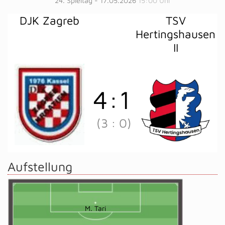
24. Spieltag - 17.05.2026
15:00 Uhr
DJK Zagreb
TSV
Hertingshausen
II
4
:
1
(3
:
0)
Aufstellung
M. Tari