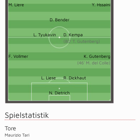
M. Liere
Y. Hssaini
D. Bender
L. Tyukavin
D. Kempa
(80' T. Gutenberg)
F. Vollmer
K. Gutenberg
(46' M. del Colle)
L. Liese
R. Dickhaut
N. Dietrich
Spielstatistik
Tore
Maurizio Tari