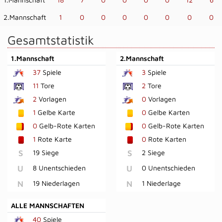
2.Mannschaft
1
0
0
0
0
0
0
0
Gesamtstatistik
1.Mannschaft
2.Mannschaft
37
Spiele
3
Spiele
11
Tore
2
Tore
2
Vorlagen
0
Vorlagen
1
Gelbe Karte
0
Gelbe Karten
0
Gelb-Rote Karten
0
Gelb-Rote Karten
1
Rote Karte
0
Rote Karten
S
19 Siege
S
2 Siege
U
8 Unentschieden
U
0 Unentschieden
N
19 Niederlagen
N
1 Niederlage
ALLE MANNSCHAFTEN
40
Spiele