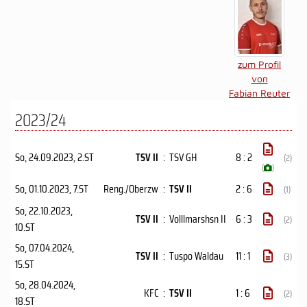
zum Profil
von
Fabian Reuter
2023/24
So, 24.09.2023
, 2.ST
TSV II
:
TSV GH
8 : 2
(2)
(
)
So, 01.10.2023
, 7.ST
Reng./Oberzw
:
TSV II
2 : 6
(1)
So, 22.10.2023
,
TSV II
:
Volllmarshsn II
6 : 3
(2)
10.ST
So, 07.04.2024
,
TSV II
:
Tuspo Waldau
11 : 1
(3)
15.ST
So, 28.04.2024
,
KFC
:
TSV II
1 : 6
(2)
18.ST