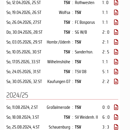
So, 12.04.2026
, 25.ST
TSV
:
Rothwesten
1 : 0
So, 19.04.2026
, 26.ST
Wolfsa
:
TSV
1 : 1
So, 26.04.2026
, 27.ST
TSV
:
FC Bosporus
1 : 1
Do, 30.04.2026
, 28.ST
TSV
:
SG W/B
2 : 0
So, 03.05.2026
, 29.ST
Hombr./Udenh
:
TSV
2 : 1
So, 10.05.2026
, 30.ST
TSV
:
Sanderhsn.
2 : 5
So, 17.05.2026
, 33.ST
Wilhelmshöhe
:
TSV
1 : 1
So, 24.05.2026
, 31.ST
TSV
:
TSV 08
5 : 1
Sa, 30.05.2026
, 32.ST
Kaufungen 07
:
TSV
2 : 2
2024/25
So, 11.08.2024
, 2.ST
Großalmerode
:
TSV
0 : 0
So, 18.08.2024
, 3.ST
TSV
:
SV Weidenh. II
6 : 0
So, 25.08.2024
, 4.ST
Schauenburg
:
TSV
3 : 3