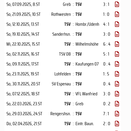
So, 07.09.2025
, 8.ST
Greb
:
TSV
3 : 1
So, 21.09.2025
, 10.ST
Rothwesten
:
TSV
1 : 0
So, 12.10.2025
, 13.ST
TSV
:
Hombr./Udenh
4 : 1
So, 19.10.2025
, 14.ST
Sanderhsn.
:
TSV
3 : 0
Mi, 22.10.2025
, 15.ST
TSV
:
Wilhelmshöhe
6 : 4
So, 02.11.2025
, 16.ST
TSV 08
:
TSV
5 : 1
So, 09.11.2025
, 17.ST
TSV
:
Kaufungen 07
0 : 4
So, 23.11.2025
, 19.ST
Lohfelden
:
TSV
1 : 5
So, 30.11.2025
, 20.ST
SV Espenau
:
TSV
0 : 4
So, 07.12.2025
, 18.ST
TSV
:
VFL Wanfried
3 : 0
So, 22.03.2026
, 23.ST
TSV
:
Greb
0 : 2
So, 29.03.2026
, 24.ST
Rengershsn.
:
TSV
7 : 1
Do, 02.04.2026
, 21.ST
TSV
:
Eintr. Baun.
2 : 0