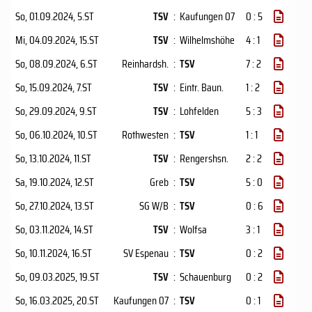
So, 01.09.2024
, 5.ST
TSV
:
Kaufungen 07
0 : 5
Mi, 04.09.2024
, 15.ST
TSV
:
Wilhelmshöhe
4 : 1
So, 08.09.2024
, 6.ST
Reinhardsh.
:
TSV
7 : 2
So, 15.09.2024
, 7.ST
TSV
:
Eintr. Baun.
1 : 2
So, 29.09.2024
, 9.ST
TSV
:
Lohfelden
5 : 3
So, 06.10.2024
, 10.ST
Rothwesten
:
TSV
1 : 1
So, 13.10.2024
, 11.ST
TSV
:
Rengershsn.
2 : 2
Sa, 19.10.2024
, 12.ST
Greb
:
TSV
5 : 0
So, 27.10.2024
, 13.ST
SG W/B
:
TSV
0 : 6
So, 03.11.2024
, 14.ST
TSV
:
Wolfsa
3 : 1
So, 10.11.2024
, 16.ST
SV Espenau
:
TSV
0 : 2
So, 09.03.2025
, 19.ST
TSV
:
Schauenburg
0 : 2
So, 16.03.2025
, 20.ST
Kaufungen 07
:
TSV
0 : 1