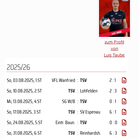
zum Profil
von
Luis Taube
2025/26
So, 03.08.2025
, 1.ST
VFL Wanfried
:
TSV
2 : 1
So, 10.08.2025
, 2.ST
TSV
:
Lohfelden
2 : 3
Mi, 13.08.2025
, 4.ST
SG W/B
:
TSV
0 : 1
So, 17.08.2025
, 3.ST
TSV
:
SV Espenau
6 : 1
So, 24.08.2025
, 5.ST
Eintr. Baun.
:
TSV
0 : 0
So, 31.08.2025
, 6.ST
TSV
:
Reinhardsh.
6 : 3