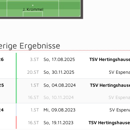
J. Krümmel
erige Ergebnisse
26
3.ST
So, 17.08.2025
TSV Hertingshaus
20.ST
So, 30.11.2025
SV Espen
25
1.ST
So, 04.08.2024
TSV Hertingshaus
16.ST
So, 10.11.2024
SV Espen
24
1.ST
Mi, 09.08.2023
SV Espen
16.ST
So, 19.11.2023
TSV Hertingshaus