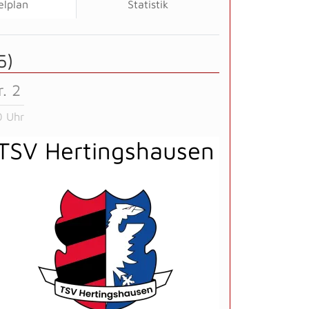
elplan
Statistik
5)
. 2
0 Uhr
TSV Hertingshausen