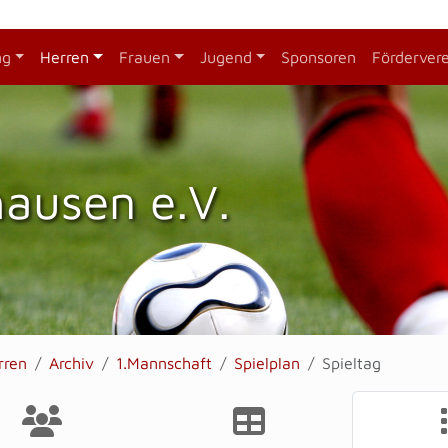
ng
Herren
Frauen
Jugend
Sponsoren
Förderver
hausen e.V.
rren
Archiv
1.Mannschaft
Spielplan
Spieltag