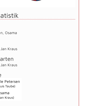
atistik
en
,
Osama
,
Jan Kraus
arten
,
Jan Kraus
e
le Petersen
Luis Taube)
sama
Jan Kraus)