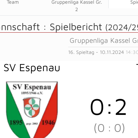
Team
Gruppenliga Kassel Gr.
Spi
2
annschaft :
Spielbericht
(2024/2
Gruppenliga Kassel Gr
16. Spieltag - 10.11.2024
14:3
SV Espenau
0
:
2
(0
:
0)