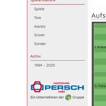
Spiele
Aufs
Tore
Assists
Scorer
Sünder
J. Kraus
Archiv
1994 - 2025
O. Pete