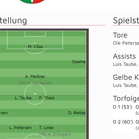
tellung
Spielst
Tore
Ole Peters
M. Ciba
Assists
Osama
Luis Taube
Gelbe K
A. Meßner
(56' P. Hanfland)
Luis Taube
Torfolg
L. Taube
P. Theis
0:1 (53')
O
rsen
D. Reitze
(
0:2 (60')
O
L. Petersen
T. Linke
(
(46' A. Erdogan)