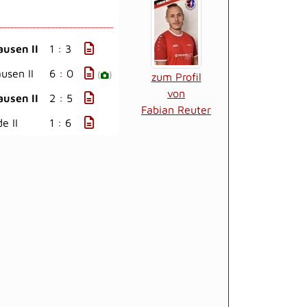
ausen II
1 : 3
usen II
6 : 0
(
)
zum Profil
von
ausen II
2 : 5
Fabian Reuter
e II
1 : 6