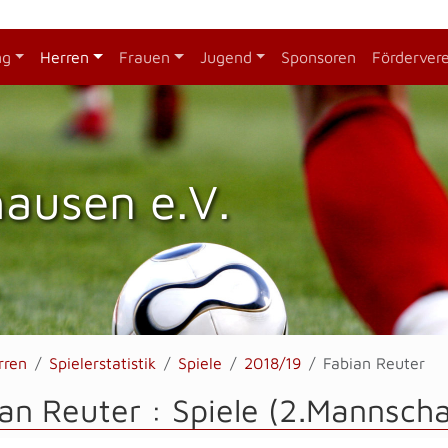
ng
Herren
Frauen
Jugend
Sponsoren
Förderver
hausen e.V.
rren
Spielerstatistik
Spiele
2018/19
Fabian Reuter
an Reuter : Spiele (2.Mannscha