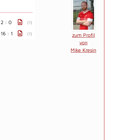
2 : 0
(1)
16 : 1
(1)
zum Profil
von
Mike Kresin