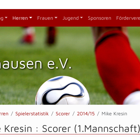
ng
Herren
Frauen
Jugend
Sponsoren
Förderver
hausen e.V.
rren
Spielerstatistik
Scorer
2014/15
Mike Kresin
 Kresin : Scorer (1.Mannschaft