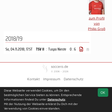
zum Profil
von
Philip Groß
2018/19
So, 04.11.2018
, 17.ST
TSV II
:
Tuspo Nieste
0 : 6
(1)
soccero.de
© 2006 - 2026
Kontakt
Impressum
Datenschutz
Diese Webseite verwendet Cookies, um Dir den
OK
bestmöglichen Service bieten zu können. Entsprechende
Informationen findest Du unter
Datenschutz
.
Mit der Nutzung der Webseite erklärst Du Dich mit der
Verwendung von Cookies einverstanden.